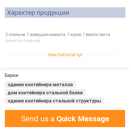
Характер продукции
2 спальни, 1 живущая комната, 1 кухня, 1 вилла света
туалета стальная
Контора Veritas подтвердила
Категории продукта
View Full Detall
Стандартный дом контейнера
Дом контейнера для
перевозок
Портативный туалет
Временный Prefab дом
Бирки:
вилла дома роскошной prefab виллы maison prefabrique стал
здания контейнера металла
стальная полуфабрикат
дом контейнера стальной балки
здание контейнера стальной структуры
Send us a
Quick Message