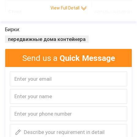
View Full Detall
Стена:
панель сэндвича ше
EPS, лист 0.326/0.3
Бирки:
Окно:
Алюминиевая раздви
передвижные дома контейнера
баром безопасност
Дверь:
дверь 0.426mm ста
Send us a
Quick Message
Пол:
Кожа цемента boar
Электричество:
Опционный стандар
Установите время:
работник 4 3 часа
Сопротивление землетрясения:
Ранг 8
Емкость нагрузки снега толя:
0.6kn/㎡
Емкость быстро изменяющаяся
0.6kn/㎡
нагрузка толя:
Срок поставки:
Около 15-20 формул
Describe your requirement in detail
Загрузка контейнера:
8 sets/1*40HC