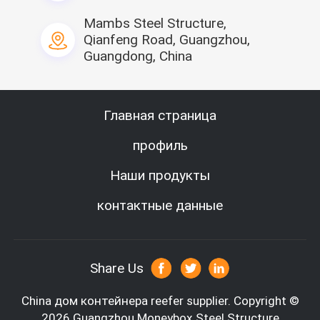
9Wavy 
покрытая панель 
Mambs Steel Structure,
гальванизировало 
19Roof
стальную 
штендер 20Side
Qianfeng Road, Guangzhou,
пластину
Guangdong, China
угол стены 
10Interior
слот 21Ceiling
11Column
трубка рамки 
части 12Bending 
22top квадратная
Главная страница
внешней стены
профиль
волочение 
23Lifting
Наши продукты
трубка рамки 
24top квадратная
контактные данные
голова 25Door
Share Us
26Column
China дом контейнера reefer supplier.
Copyright ©
2026 Guangzhou Moneybox Steel Structure