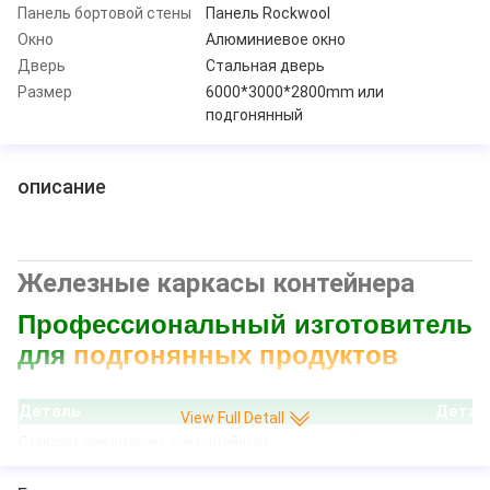
Панель бортовой стены
Панель Rockwool
Окно
Алюминиевое окно
Дверь
Стальная дверь
Размер
6000*3000*2800mm или
подгонянный
описание
Железные каркасы контейнера
Профессиональный изготовитель
для
подгонянных продуктов
Деталь Детал
View Full Detall
Стандарт демонтирует дом контейнера
Нижний бортовой луч