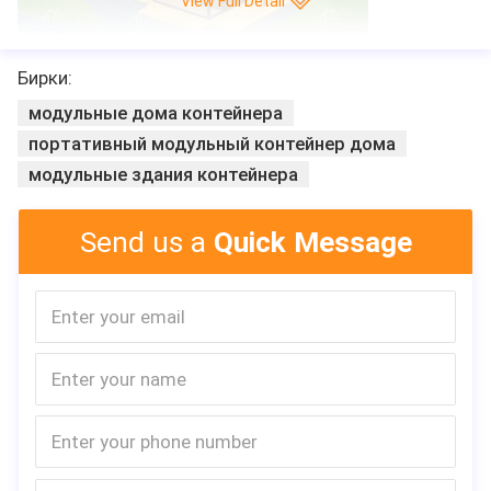
View Full Detall
Бирки:
модульные дома контейнера
портативный модульный контейнер дома
модульные здания контейнера
Send us a
Quick Message
Спецификация
Размер:
5800*2400*2896mm
Столбец:
210*1510*3.0mm
Стена:
панель сэндвича ше
EPS, лист 0.326/0.3